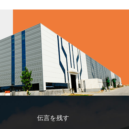
る
伝言を残す