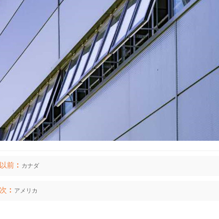
以前 :
カナダ
次 :
アメリカ