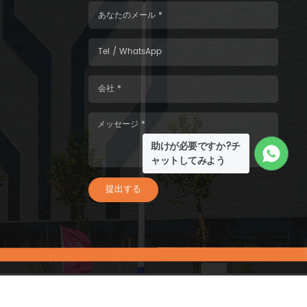
助けが必要ですか?チ
ャットしてみよう
提出する
26 WISKIND ARCHITECTURAL STEEL CO.，LTD.すべての権利予約.