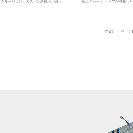
°オクルージョン。大スパン屋根用、隠し、
根ふきシート トラフが湾曲した
殊なブラケット付き、優れた排水性能。
でプレスされます
[ の合計
1
ページ