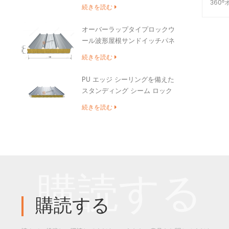
360
続きを読む
特
オーバーラップタイプロックウ
ール波形屋根サンドイッチパネ
ル
続きを読む
PU エッジ シーリングを備えた
スタンディング シーム ロック
ウール屋根サンドイッチ パネ
続きを読む
ル
購読する
購読する