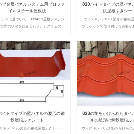
ハブ金属パネルシステム用プロファ
820バイトタイプの壁パネ
イルスチール屋根板
鉄屋根ふきシー
ステムに基づいて、 rss468屋根システム
ウィスキンド820 波形の鋼鉄
の実際の状況を組み合わせ、システムの一
ブラケットで取り付ける必要が
コンポーネントを改善し、すべてのシステ
出していない、それは大スパン
ムの利点を統合して改善します。
れ、排水効果が良好であり、輸
ず、ほとんどが現場での処理に
5バイトタイプの壁パネルの波形の鋼
828の艶をかけられたタイ
鉄屋根ふきシート
ルの波形の鋼鉄屋根ふ
スキンド475波形の鋼鉄屋根ふきシート
ウィスキンド828 艶をかけら