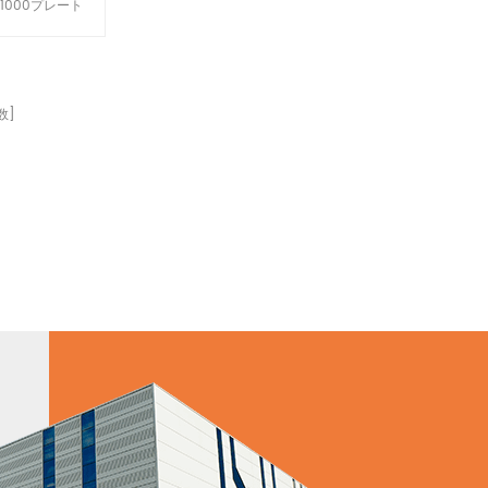
1000プレート
。
数]