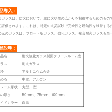
品導入：
火ガラスは、防火において、主に火や煙の広がりを制御するためのもの
て評価されます。これは、特定の火災試験で完全性と断熱性を維持する
の元のガラスは、フロート板ガラス、強化ガラス、複合耐火ガラスも単
品説明：
商品名
耐火強化ガラス製薬クリーンルーム窓
ガラス
耐火ガラス
窓枠
アルミニウム合金
埋める
中空、アルゴン
フレーム形状
丸型、l型
窓の厚さ
50mm、75mm、100mm
サイドカラー
白黒