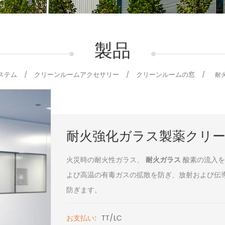
製品
ステム
クリーンルームアクセサリー
クリーンルームの窓
/
/
/
耐
耐火強化ガラス製薬クリ
火災時の耐火性ガラス、
耐火ガラス
酸素の流入を
よび高温の有毒ガスの拡散を防ぎ、放射および伝
防ぎます。
TT/LC
お支払い: