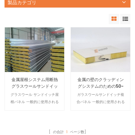
製品カテゴリ
金属屋根システム用断熱
金属の壁のクラッディン
グラスウールサンドイッ
グシステムのための50-
チパネル
150mmの厚さのグラスウ
グラスウール サンドイッチ屋
ガラスウールサンドイッチ複
ールサンドイッチパネル
根パネル 一般的に使用される
合パネル 一般的に使用される
複合建築材料です。他のタイ
複合建築材料です。他のタイ
プの構造断熱パネルと同様
プの構造断熱パネルと同様
に、2層の構造板と1つの断熱コ
に、2層の構造板と1つの断熱コ
アで構成されています。外皮
アで構成されています。外皮
[ の合計
1
ページ数]