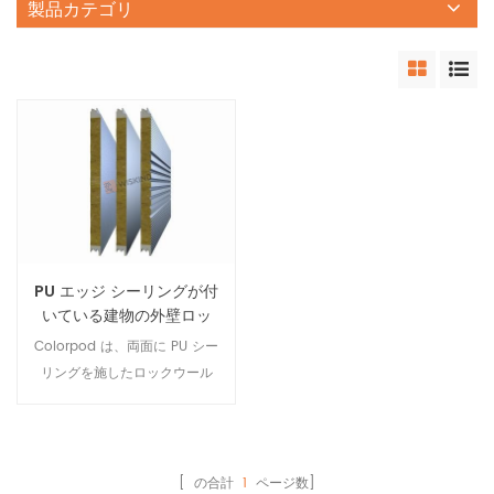
製品カテゴリ
PU エッジ シーリングが付
いている建物の外壁ロッ
ク ウール サンドイッチ パ
Colorpod は、両面に PU シー
ネル
リングを施したロックウール
サンドイッチ パネルです。優
れた耐風性、気密性能、経済
性、実用性を備えたこの製品
は、センターシームによって
[ の合計
1
ページ数]