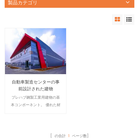
製品カテゴリ
自動車製造センターの事
前設計された建物
プレハブ鋼製工業用建物の基
本コンポーネント。 優れた材
料特性と高い信頼性。鋼は工
場で製造され、厳格な品質管
理、優れた材料均一性、優れ
た可塑性と靭性を備えてお
[ の合計
1
ページ数]