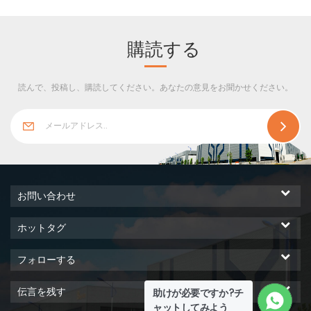
り、理想的な等方性弾塑性材
料とより一致しています。し
たがって、現在採用されてい
購読する
る計算理論は、 鉄骨構造 の実
際の作業性能、高い信頼性を
読んで、投稿し、購読してください。あなたの意見をお聞かせください。
よりよく反映できます。
お問い合わせ
ホットタグ
フォローする
伝言を残す
助けが必要ですか?チ
ャットしてみよう