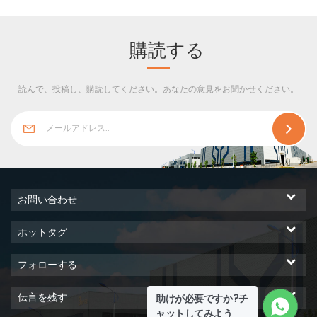
造と現場設置の建設方法は、
建設期間を効果的に短縮し、
コストを削減し、投資の経済
購読する
的利益を十分に発揮するため
の条件を作成できます。
読んで、投稿し、購読してください。あなたの意見をお聞かせください。
お問い合わせ
ホットタグ
フォローする
伝言を残す
助けが必要ですか?チ
ャットしてみよう