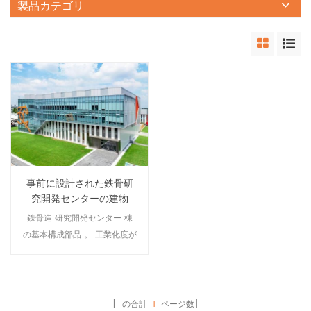
製品カテゴリ
事前に設計された鉄骨研
究開発センターの建物
鉄骨造 研究開発センター 棟
の基本構成部品 。 工業化度が
高く、工期が短い。鋼製部品
はすべて工場で製造されてお
り、大量生産と完成品の高精
度の特徴があります。工場製
[ の合計
1
ページ数]