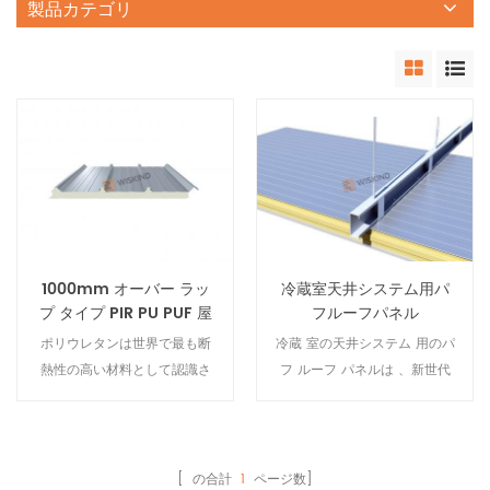
製品カテゴリ
1000mm オーバー ラッ
冷蔵室天井システム用パ
プ タイプ PIR PU PUF 屋
フルーフパネル
根サンドイッチ パネル
ポリウレタンは世界で最も断
冷蔵 室の天井システム 用のパ
熱性の高い材料として認識さ
フ ルーフ パネルは 、新世代
れており、ウィスキンドは
の PU PIR ペンタン吹き B1 フ
PU/PIR サンゴリアル材料を使
ォームを剛性コア材料として
用してオーバーラップタイプ
採用し、優れた断熱性能と耐
PIR PU PUF 屋根 サンドイッチ
火性能を誇っています。 超高
[ の合計
1
ページ数]