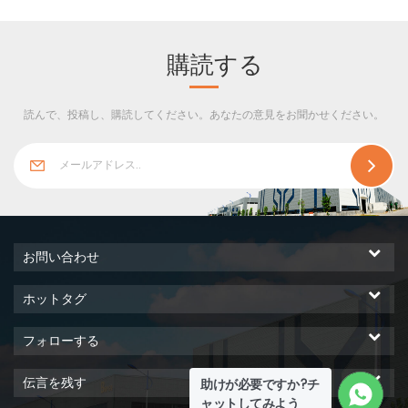
パネルを製造しています。 最
温安定性と耐火性、ゼロフロ
高の断熱性能、クラスB耐火
ン排出、省エネで環境に優し
性、軽量、無毒などの利点が
いため、工業用建物や冷蔵プ
購読する
あり、高い断熱要件を持つ工
ロジェクトで広く使用できま
業用鋼構造建物の屋根や建物
す。
読んで、投稿し、購読してください。あなたの意見をお聞かせください。
の屋根に広く使用されていま
す。食品やエレクトロニクス
などの業界
お問い合わせ
ホットタグ
フォローする
伝言を残す
助けが必要ですか?チ
ャットしてみよう