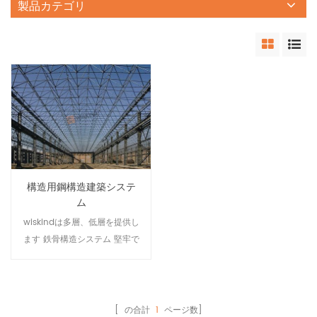
製品カテゴリ
構造用鋼構造建築システ
ム
wiskindは多層、低層を提供し
ます 鉄骨構造システム 堅牢で
実用的であり、さまざまな建
物の機能要件に適応できま
す。明確な設計コンセプト
と、高速で正確な処理および
[ の合計
1
ページ数]